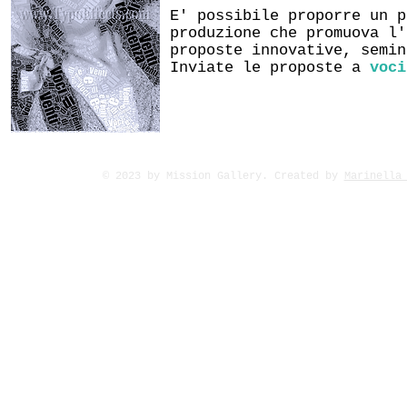
E' possibile proporre un p
produzione che promuova l'
proposte innovative, semin
Inviate le proposte a
voci
© 2023 by Mission Gallery. Created by
Marinella